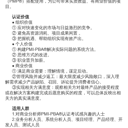
（PMP
®
）搭配使用，为公司带来实质效益、有商业价值的项
目。
认证价值
组织价值
●
① 应对快速变化的市场与日益激烈的竞争。
② 避免高资源消耗、项目成果闲置 。
③ 把握机遇、帮助组织实现有效产出。
个人价值
●
① 构建PMI-PBA
®
解决实际问题的系统方法。
② 思维方式的改进。
③ 职业晋升加薪。
商业价值
●
①
满足商业需要：理解情境，谋定后动。
②
管理风险并减少返工：最大限度减少风险敞口，深入理
解需求减少产品缺陷、召回、诉讼提升消费者信心。
③
实现相关方满意度：观察相关方对最终产品的接受程度
或在解决方案构建完成后愿意购买的程度，可以总体反映出相
关方的真实满意度。
适用人群
1.对商业分析师PMI-PBA
®
认证考试感兴趣的人士
2.业务分析人员、系统分析人员、项目经理、产品经理、开
发人员、测试人员