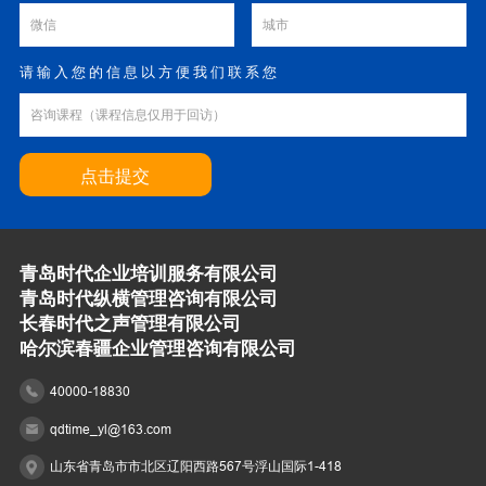
请输入您的信息以方便我们联系您
人工智能内容生成师AIGC火热报名中．．．！
点击提交
人工智能内容生成师AIGC火热报名中．．．！
青岛时代企业培训服务有限公司
青岛时代纵横管理咨询有限公司
CMA注册管理会计师课程重磅上线！
长春时代之声管理有限公司
哈尔滨春疆企业管理咨询有限公司
40000-18830
qdtime_yl@163.com
PMI敏捷管理专业人士（PMI-ACP®）认证培训招生
开启！
山东省青岛市市北区辽阳西路567号浮山国际1-418