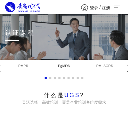
/
登录
注册
认证课程
PMP®
PgMP®
PMI-ACP®
什么是
UGS
?
灵活选择，高效培训，覆盖企业培训各维度需求