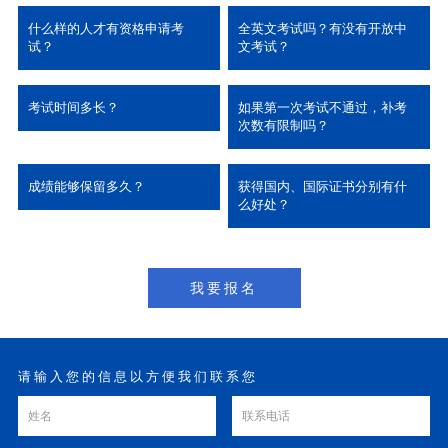
什么样的人才有资格申请考
全英文考试吗？有没有开放中
试？
文考试？
CPDA数据分析师认证即将开课！！
考试时间多长？
如果第一次考试不通过，补考
次数有限制吗？
成绩能够保留多久？
获得国内、国际证书分别有什
质量管理必须课-六西格玛绿带课程全新上线！！
么好处？
我要报名
基于国标的高级项目管理CSPM4火热报名中！！
请输入您的信息以方便我们联系您
国标项目管理CSPM-3培训开课啦！！