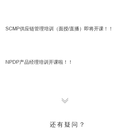
SCMP供应链管理培训（面授/直播）即将开课！！
NPDP产品经理培训开课啦！！
六西格玛黑带做“好”质量人---黑带课程招生进行中！
还有疑问？
信息技术应用创新考试评价证书培训，全新启程！！