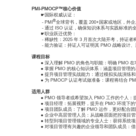
PMI-PMOCP™核心价值
国际权威认证：
☛
®
- PMI
全球背书，覆盖 200+国家或地区，外
- 通过 ISO 认证，确保知识体系与实践标准
职业跃迁优势：
☛
-
稀缺性：2025 年 3 月首次大陆开考，持
-
能力验证：持证人可证明其 PMO 战略设计
课程目标
深入理解 PMO 的角色与职能：明确 PM
●
掌握 PMO 的核心知识体系：涵盖项目管理
●
提升项目管理实战能力：通过模拟实战演练和
●
为 PMOCP 认证考试做准备：课程将结合
●
适用人群
PMO 领导者或希望加入 PMO 工作的个人
●
项目经理：拓展视野，提升在 PMO 环境下的
●
项目团队成员：了解 PMO 运作，更好配合
●
企业中高层管理人员：从战略层面把控项目管理
●
转型到项目管理领域的专业人士：获得系统项
●
对项目管理有兴趣的企业领导和团队成员：借
●