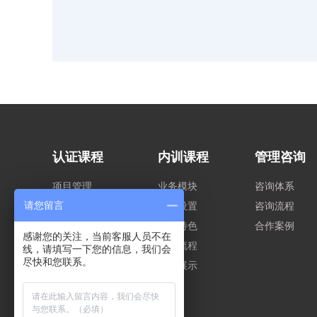
认证课程
内训课程
管理咨询
项目管理
业务模块
咨询体系
请您留言
产品营销
课程设置
咨询流程
数字化管理
服务特色
合作案例
感谢您的关注，当前客服人员不在
供应链管理
内训流程
线，请填写一下您的信息，我们会
尽快和您联系。
质量管理
内训展示
人力资源管理
财务管理