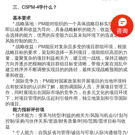
三、CSPM-4学什么？
基本要求
* 战略落地：PM能对组织的一个具体战略目标实现负责，
即以成果和收益为导向，具备战略解析的能力，收益分析和机
会选择的能力，优秀的应变能力以及未知环境下的迅速定位和
风险控制的能力。
* 战略收益：PM能应对复杂且多变的项目群组环境，根据
战略目标的要求，策划和选择一系列项目，借助组织高层的力
量，凝聚复杂的项目利益相关方，建立统一战线，保持正确的
方向并逐步把模糊的项目群组目标变清晰，带领大家在混乱中
建立秩序并不断调整实现目的的路径，最终实现战略预期的成
果和收益。
* 国际竞争力：PM能对国家政策和开展项目的当地环境特
点有较深刻的认识和了解，能协调国际人员，开展项目管理工
作，同时展现出在国际市场的竞争力，在多元文化的项目环境
下，对项目管理的队伍起到引领作用，独立地策划和引导国际
的项目。
能力指标评价项
* 技术能力：变革与转型/利益的相关方/风险与机会/计划与
控制/采购与伙伴关系/资源/财务质量/时间/范围/需求目标与收
益
* 个人能力：自我反省与管理/诚信与可靠/人际沟通领导力/