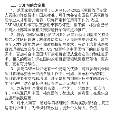
二、CSPM的含金量
1、以国家标准做背书：GB/T41831-2022《项目管理专业
人员能力评价要求》国家标准，可作为各省市区县开展项目管
理专业人才引进、培养、职称评定和任用等工作的 依据。
CSPM认证后续可以直接用于职称评定，据了解，标委会已经
在与人社部等国家相关部委进行采信试点和推广。
2、符合《国家标准化发展纲要》及其行动计划提出的有关
加强人才队伍建设，构建多层次从业人员培养培训体系，建立
健全人才职业能力评价和激励机制的要求，有助于培养我国项
目管理领域复合型人才。CSPM更符合中国国情下的组织发展
需求、更加符合中国国情下的项目管理从业者在能力和经验需
求、相关的理论知识在国内的项目管理领域更容易落地、更实
用、更有可持续性。
3、参与CSPM认证还有一个特别的优势，可以参与到全国
项目管理标委会开展的各项工作中。例如，国家标准的制定、
项目管理专业交流和培训、甚至是参与到国际标准化的建设和
学习当中，这点是其他项目管理认证无法给予的！
4、龙头标杆企业引领实践，与华为、一汽红旗、长安汽
车、中兴通讯和中国广核集团等，都达成一致意见，在龙头企
业进行实践应用。
5、对个人而言，通过学习将理论知识与实践相结合，真正
运用到企业中，为组织创造效益，提升个人能力、价值。